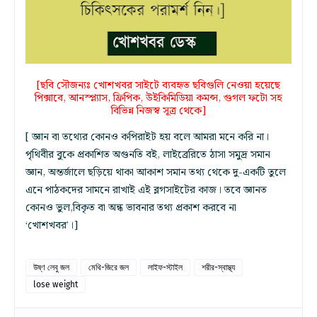
[ছবি সৌজন্যঃ খোশখবর সাইটে ব্যবহৃত ছবিগুলি নেওয়া হয়েছে
পিক্সাবে, আনস্প্ল্যাস, ফ্রিপিক, উইকিমিডিয়া কমন্স, গুগল ফটো সহ
বিভিন্ন নিজস্ব সূত্র থেকে]
[ জ্ঞান বা তথ্যের কোনও কপিরাইট হয় বলে আমরা মনে করি না।
পৃথিবীর বুকে প্রকাশিত অগুনতি বই, লাইব্রেরিতে ঠাসা সমুদ্র সমান
জ্ঞান, অন্তর্জালে ছড়িয়ে থাকা আকাশ সমান তথ্য থেকে দু-একটি তুলে
এনে পাঠকদের সামনে রাখাই এই ব্লগসাইটের কাজ। তবে জ্ঞানত
কোনও ভুল,বিকৃত বা অন্ধ ভাবনার তথ্য প্রকাশ করবে না
‘খোশখবর’।]
উষ্ণ লেবু জল
মেথি-জিরে জল
লাইফ-স্টাইল
শরীর-স্বাস্থ্য
lose weight