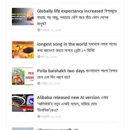
Globally life expectancy increased বিশ্বজুড়ে
বাড়ছে গড় আয়ু, সবচেয়ে বেশি বছর বাঁচে কোন দেশের
মানুষ?
নভেম্বর ২০, ২০২৫
longest song in the world সবথেকে লম্বা গানের
কথা জানেন? শুনতে লাগবে ১ঘন্টা ১৭ মিনিট
মার্চ ২৫, ২০২৩
Poila baishakh two days বাংলাদেশে পয়লা বৈশাখ
কেন এক দিন আগে হয়?
এপ্রিল ১৪, ২০২৩
Alibaba released new AI version এবার
‘আলিবাবা’র নতুন এআই মডেল, হারিয়ে দেবে
‘ডিপসিক’কেও?
জানুয়ারি ৩০, ২০২৫