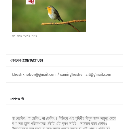
সব সময় গল্পের সময়
যোগাযোগ (CONTACT US)
khoshkhobor@gmail.com / samirghoshemail@gmail.com
খোশখবর কী
না ব্রেকিং, না মেকিং, না ফেকিং। বিচিত্র এই পৃথিবীর বিপুল জ্ঞান সমুদ্র থেকে
কণা সম তুলে পরিবেশনের চেষ্টাই এই ব্লগ সাইট। সচেতন ভাবে কোনও
উদ্দেশ্যমুলক ভুল তথ্য বা কুসংস্কার প্রচার করবে না এই পেজ। প্রায় সব