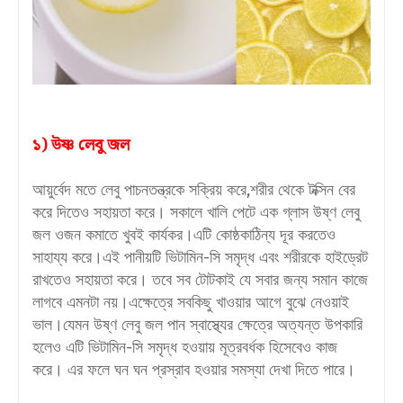
১) উষ্ণ লেবু জল
আয়ুর্বেদ মতে লেবু পাচনতন্ত্রকে সক্রিয় করে,শরীর থেকে টক্সিন বের
করে দিতেও সহায়তা করে। সকালে খালি পেটে এক গ্লাস উষ্ণ লেবু
জল ওজন কমাতে খুবই কার্যকর।এটি কোষ্ঠকাঠিন্য দূর করতেও
সাহায্য করে।এই পানীয়টি ভিটামিন-সি সমৃদ্ধ এবং শরীরকে হাইড্রেট
রাখতেও সহায়তা করে। তবে সব টোটকাই যে সবার জন্য সমান কাজে
লাগবে এমনটা নয়।এক্ষেত্রে সবকিছু খাওয়ার আগে বুঝে নেওয়াই
ভাল।যেমন উষ্ণ লেবু জল পান স্বাস্থ্যের ক্ষেত্রে অত্যন্ত উপকারি
হলেও এটি ভিটামিন-সি সমৃদ্ধ হওয়ায় মূত্রবর্ধক হিসেবেও কাজ
করে। এর ফলে ঘন ঘন প্রস্রাব হওয়ার সমস্যা দেখা দিতে পারে।