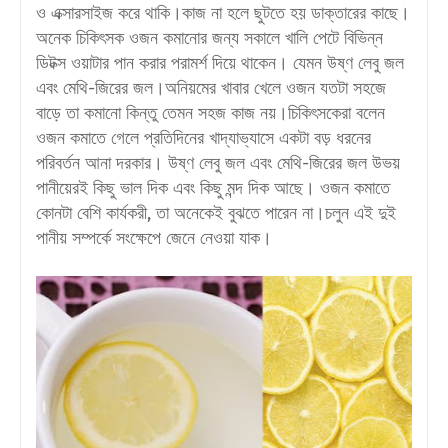
ও এক্সারসাইজ করে থাকি।কাজ না হলে ছুটতে হয় ডাক্তারের কাছে।
অনেক চিকিৎসক ওজন কমানোর জন্য সকালে খালি পেটে বিভিন্ন
ডিটক্স ওয়াটার পান করার পরামর্শ দিয়ে থাকেন। যেমন উষ্ণ লেবু জল
এবং মেথি-জিরের জল।অনিয়মের খাবার খেলে ওজন যতটা সহজে
বাড়ে তা কমানো কিন্তু তেমন সহজ কাজ নয়।চিকিৎসকেরা বলেন
ওজন কমাতে গেলে প্রতিদিনের খাদ্যাভ্যাসে একটা বড় ধরনের
পরিবর্তন আনা দরকার। উষ্ণ লেবু জল এবং মেথি-জিরের জল উভয়
পানীয়েরই কিছু ভাল দিক এবং কিছু মন্দ দিক আছে। ওজন কমাতে
কোনটা বেশি কার্যকরী, তা অনেকেই বুঝতে পারেন না।চলুন এই দুই
পানীয় সম্পর্কে সংক্ষেপে জেনে নেওয়া যাক।