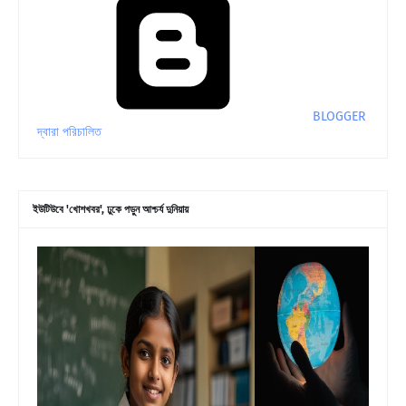
BLOGGER
দ্বারা পরিচালিত
ইউটিউবে 'খোশখবর', ঢুকে পড়ুন আশ্চর্য দুনিয়ায়