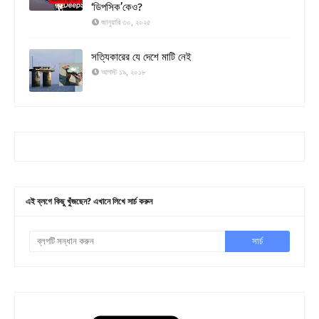
‘ডিপসিক’কেও?
জানুয়ারি ৩০, ২০২৫
সত্যিকারের যে দেশে মাটি নেই
আগস্ট ১৯, ২০১৮
এই ব্লগে কিছু খুঁজছেন? এখানে লিখে সার্চ করুন