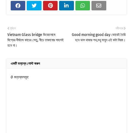
পূর্বতন
নবীনতর
Vietnam Glass bridge ভিয়েতনামে
Good morning good day ভোরেই তৈরি
বিশ্বের দীর্ঘতম কাচের সেতু, নীচে তাকানোর সাহসই
হবে ভাল থাকার পথ,শুধু মানুন এই কটা নিয়ম।
হবে না।
একটি মন্তব্য পোস্ট করুন
0 মন্তব্যসমূহ