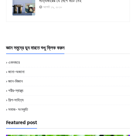
সত্যিকারের যে দেশে মাটি নেই
আগস্ট ১৯, ২০১৮
জ্ঞান সমুদ্রে ডুব মারতে শুধু ক্লিক করুন
একনজরে
জানা-অজানা
জ্ঞান-বিজ্ঞান
শরীর-স্বাস্থ্য
শিল্প-সাহিত্য
সমাজ- সংস্কৃতি
Featured post