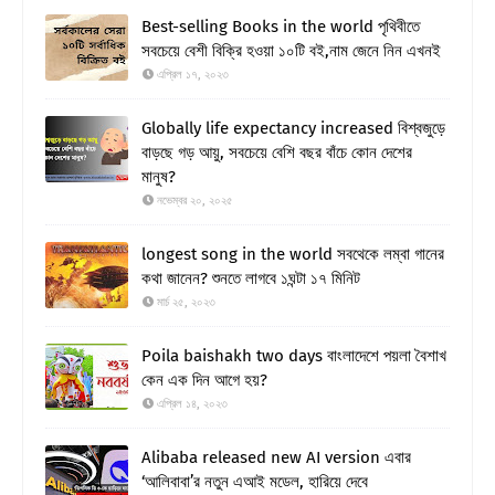
Best-selling Books in the world পৃথিবীতে
সবচেয়ে বেশী বিক্রি হওয়া ১০টি বই,নাম জেনে নিন এখনই
এপ্রিল ১৭, ২০২৩
Globally life expectancy increased বিশ্বজুড়ে
বাড়ছে গড় আয়ু, সবচেয়ে বেশি বছর বাঁচে কোন দেশের
মানুষ?
নভেম্বর ২০, ২০২৫
longest song in the world সবথেকে লম্বা গানের
কথা জানেন? শুনতে লাগবে ১ঘন্টা ১৭ মিনিট
মার্চ ২৫, ২০২৩
Poila baishakh two days বাংলাদেশে পয়লা বৈশাখ
কেন এক দিন আগে হয়?
এপ্রিল ১৪, ২০২৩
Alibaba released new AI version এবার
‘আলিবাবা’র নতুন এআই মডেল, হারিয়ে দেবে