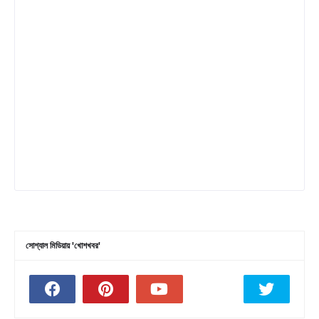
সোশ্যাল মিডিয়ায় 'খোশখবর'