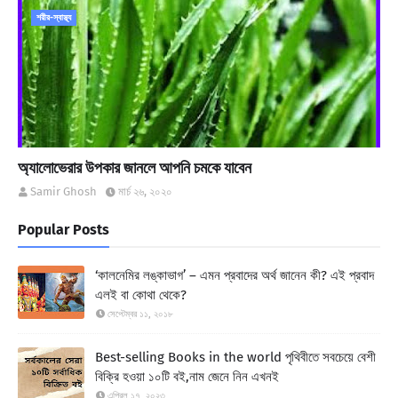
শরীর-স্বাস্থ্য
অ্যালোভেরার উপকার জানলে আপনি চমকে যাবেন
Samir Ghosh
মার্চ ২৬, ২০২০
Popular Posts
‘কালনেমির লঙ্কাভাগ’ – এমন প্রবাদের অর্থ জানেন কী? এই প্রবাদ
এলই বা কোথা থেকে?
সেপ্টেম্বর ১১, ২০১৮
Best-selling Books in the world পৃথিবীতে সবচেয়ে বেশী
বিক্রি হওয়া ১০টি বই,নাম জেনে নিন এখনই
এপ্রিল ১৭, ২০২৩