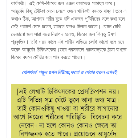
কার্যকরী। এই মেথি-জিরের জল ওজন কমাতেও সাহায্য করে।
আয়ুর্বেদ কিছু টোটকা মেনে চললে ওজন খানিকটা কমতে বাধ্য।তবে এ
কথাও ঠিক, আপনার শরীর বুঝে যদি একজন পুষ্টিবিদের সঙ্গে কথা বলে
সেই পরামর্শ মেনে চলেন, তাহলে ফলও মিলবে ভালো। যেমন মেথি
ভেজানো জল সারা বছর নিরাপদ হলেও, জিরের জল কিন্তু উষ্ণ
প্রকৃতির। তাই গরম কালে এই পানীয় এড়িয়ে চলাই ভালো বলে মনে
করেন আয়ুর্বেদ চিকিৎসকেরা।তবে গরমকালে পাচনতন্ত্রকে ঠান্ডা রাখতে
জিরের বদলে মৌরির জল পান করতে পারেন।
খোশখবর’ পড়ুন গুগল নিউজে,ফলো ও শেয়ার করুন এখনই