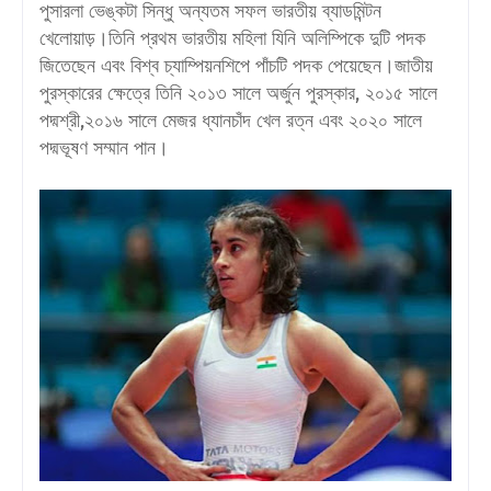
পুসারলা ভেঙ্কটা সিন্ধু অন্যতম সফল ভারতীয় ব্যাডমিন্টন
খেলোয়াড়।তিনি প্রথম ভারতীয় মহিলা যিনি অলিম্পিকে দুটি পদক
জিতেছেন এবং বিশ্ব চ্যাম্পিয়নশিপে পাঁচটি পদক পেয়েছেন।জাতীয়
পুরস্কারের ক্ষেত্রে তিনি ২০১৩ সালে অর্জুন পুরস্কার, ২০১৫ সালে
পদ্মশ্রী,২০১৬ সালে মেজর ধ্যানচাঁদ খেল রত্ন এবং ২০২০ সালে
পদ্মভূষণ সম্মান পান।