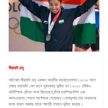
মীরাবাই চানু
সাইখোম মীরাবাই চানু একজন ভারতীয় ভারোত্তোলক।২০১৮ সালে
মেজর ধ্যানচাঁদ খেল রত্ন পুরস্কারে ভূষিত হন।২০২০ টোকিও
অলিম্পিকে রৌপ্য পদক জিতেছেন,বিশ্ব চ্যাম্পিয়নশিপ এবং
কমনওয়েলথ গেমসে স্বর্ণপদক পেয়েছেন।খেলাধুলায় তার অবদানের
জন্য ভারত সরকার তাকে পদ্মশ্রী সম্মানে ভূষিত করেছে।