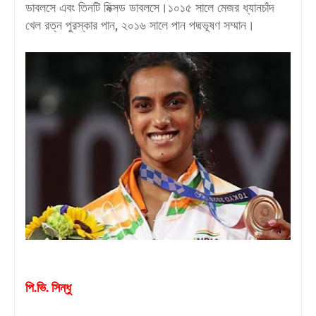
ডাবলসে এবং তিনটি মিক্সড ডাবলসে।১০১৫ সালে মেজর ধ্যানচাঁদ
খেল রত্ন পুরস্কার পান, ২০১৬ সালে পান পদ্মভূষণ সম্মান।
পি.ভি. সিন্ধু