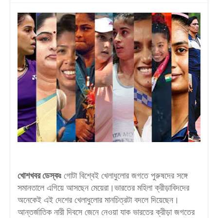
খোশখবর ডেস্কঃ
গোটা বিশ্বেই খেলাধুলোর জগতে পুরুষদের সঙ্গে
সমানতালে এগিয়ে আসছেন মেয়েরা।ভারতের মহিলা ক্রীড়াবিদদের
অনেকেই এই দেশের খেলাধুলোর মানচিত্রটা বদলে দিয়েছেন।
আন্তর্জাতিক নারী দিবসে জেনে নেওয়া যাক ভারতের ক্রীড়া জগতের