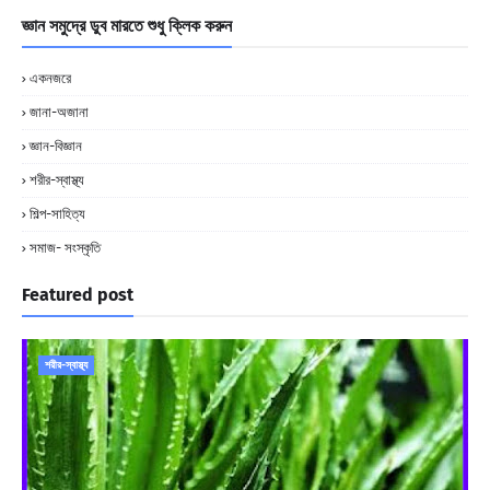
জ্ঞান সমুদ্রে ডুব মারতে শুধু ক্লিক করুন
একনজরে
জানা-অজানা
জ্ঞান-বিজ্ঞান
শরীর-স্বাস্থ্য
শিল্প-সাহিত্য
সমাজ- সংস্কৃতি
Featured post
শরীর-স্বাস্থ্য