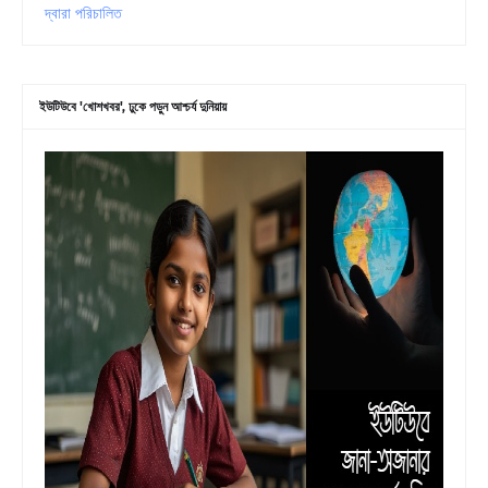
দ্বারা পরিচালিত
ইউটিউবে 'খোশখবর', ঢুকে পড়ুন আশ্চর্য দুনিয়ায়