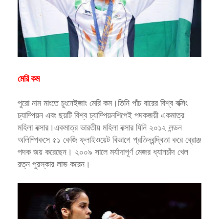
মেরি কম
পুরো নাম মাংতে চুংনেইজাং মেরি কম।তিনি পাঁচ বারের বিশ্ব বক্সিং
চ্যাম্পিয়ন এবং ছয়টি বিশ্ব চ্যাম্পিয়নশিপেই পদকজয়ী একমাত্র
মহিলা বক্সার।একমাত্র ভারতীয় মহিলা বক্সার যিনি ২০১২ লন্ডন
অলিম্পিকসে ৫১ কেজি ফ্লাইওয়েট বিভাগে প্রতিদ্বন্দ্বিতা করে ব্রোঞ্জ
পদক জয় করেছেন। ২০০৯ সালে মর্যাদাপূর্ণ মেজর ধ্যানচাঁদ খেল
রত্ন পুরস্কার লাভ করেন।