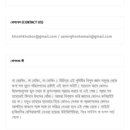
যোগাযোগ (CONTACT US)
khoshkhobor@gmail.com / samirghoshemail@gmail.com
খোশখবর কী
না ব্রেকিং, না মেকিং, না ফেকিং। বিচিত্র এই পৃথিবীর বিপুল জ্ঞান সমুদ্র থেকে
কণা সম তুলে পরিবেশনের চেষ্টাই এই ব্লগ সাইট। সচেতন ভাবে কোনও
উদ্দেশ্যমুলক ভুল তথ্য বা কুসংস্কার প্রচার করবে না এই পেজ। প্রায় সব
তথ্যেরই মিলবে উৎসের খোঁজ। আমরা বিশ্বাস করি জ্ঞানের কোনও কপিরাইট
হয় না। তবুও তথ্যের ব্যবহার নিয়ে কোনও লেখক বা প্রকাশকের কোনও
আপত্তি থাকলে সঙ্গে সঙ্গে তা সরিয়ে নেওয়া হবে এই পেজ থেকে। সাইটে
ছবিগুলির বেশিরভাগই নেওয়া হয়েছে উইকিপিডিয়া
,
ফ্রি সাইটস বা গুগল সার্চ
থেকে।