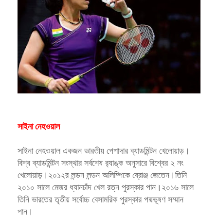
সাইনা নেহওয়াল
সাইনা নেহওয়াল একজন ভারতীয় পেশাদার ব্যাডমিন্টন খেলোয়াড়।
বিশ্ব ব্যাডমিন্টন সংস্থার সর্বশেষ র‍্যাঙ্ক অনুসারে বিশ্বের ২ নং
খেলোয়াড়।২০১২র লন্ডন লন্ডন অলিম্পিকে ব্রোঞ্জ জেতেন।তিনি
২০১০ সালে মেজর ধ্যানচাঁদ খেল রত্ন পুরস্কার পান।২০১৬ সালে
তিনি ভারতের তৃতীয় সর্বোচ্চ বেসামরিক পুরস্কার পদ্মভূষণ সম্মান
পান।