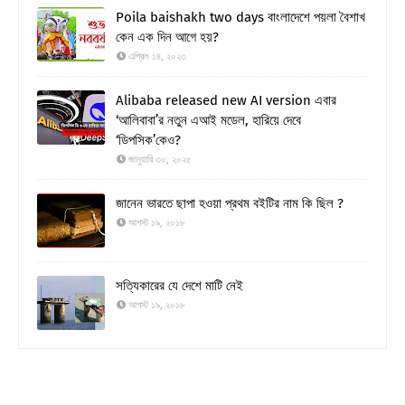
Poila baishakh two days বাংলাদেশে পয়লা বৈশাখ
কেন এক দিন আগে হয়?
এপ্রিল ১৪, ২০২৩
Alibaba released new AI version এবার
‘আলিবাবা’র নতুন এআই মডেল, হারিয়ে দেবে
‘ডিপসিক’কেও?
জানুয়ারি ৩০, ২০২৫
জানেন ভারতে ছাপা হওয়া প্রথম বইটির নাম কি ছিল ?
আগস্ট ১৯, ২০১৮
সত্যিকারের যে দেশে মাটি নেই
আগস্ট ১৯, ২০১৮