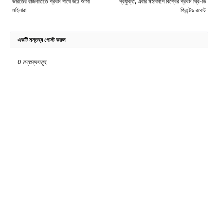
ভারতের রাজনীতিতে প্রথম শীর্ষে উঠে আসা
প্রযুক্তি, এবার মহাকাশে বিশ্বের প্রথম থ্রি-ডি
মহিলারা
প্রিন্টেড রকেট
একটি মন্তব্য পোস্ট করুন
0 মন্তব্যসমূহ