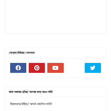
সোশ্যাল মিডিয়ায় 'খোশখবর'
জানা-অজানার দুনিয়া/ আপনার জন্য আরও সাইট
বিখ্যাতদের উক্তি/ আশ্চর্য কোটেশন সাইট