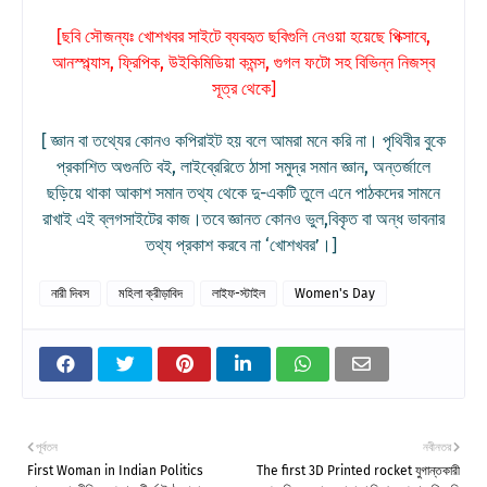
[ছবি সৌজন্যঃ খোশখবর সাইটে ব্যবহৃত ছবিগুলি নেওয়া হয়েছে পিক্সাবে,
আনস্প্ল্যাস, ফ্রিপিক, উইকিমিডিয়া কমন্স, গুগল ফটো সহ বিভিন্ন নিজস্ব
সূত্র থেকে]
[ জ্ঞান বা তথ্যের কোনও কপিরাইট হয় বলে আমরা মনে করি না। পৃথিবীর বুকে
প্রকাশিত অগুনতি বই, লাইব্রেরিতে ঠাসা সমুদ্র সমান জ্ঞান, অন্তর্জালে
ছড়িয়ে থাকা আকাশ সমান তথ্য থেকে দু-একটি তুলে এনে পাঠকদের সামনে
রাখাই এই ব্লগসাইটের কাজ।তবে জ্ঞানত কোনও ভুল,বিকৃত বা অন্ধ ভাবনার
তথ্য প্রকাশ করবে না ‘খোশখবর’।]
নারী দিবস
মহিলা ক্রীড়াবিদ
লাইফ-স্টাইল
Women's Day
পূর্বতন
নবীনতর
First Woman in Indian Politics
The first 3D Printed rocket যুগান্তকারী