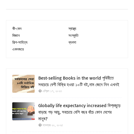
কী-কেন
স্বাস্থ্য
বিজ্ঞান
সংস্কৃতি
শিল্প-সাহিত্য
ব্যবসা
একনজরে
Best-selling Books in the world পৃথিবীতে
সবচেয়ে বেশী বিক্রি হওয়া ১০টি বই,নাম জেনে নিন এখনই
এপ্রিল ১৭, ২০২৩
Globally life expectancy increased বিশ্বজুড়ে
বাড়ছে গড় আয়ু, সবচেয়ে বেশি বছর বাঁচে কোন দেশের
মানুষ?
নভেম্বর ২০, ২০২৫