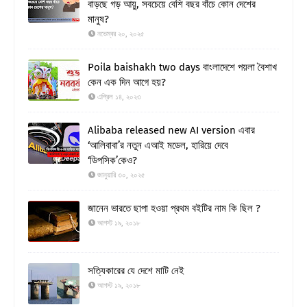
বাড়ছে গড় আয়ু, সবচেয়ে বেশি বছর বাঁচে কোন দেশের
মানুষ?
নভেম্বর ২০, ২০২৫
Poila baishakh two days বাংলাদেশে পয়লা বৈশাখ
কেন এক দিন আগে হয়?
এপ্রিল ১৪, ২০২৩
Alibaba released new AI version এবার
‘আলিবাবা’র নতুন এআই মডেল, হারিয়ে দেবে
‘ডিপসিক’কেও?
জানুয়ারি ৩০, ২০২৫
জানেন ভারতে ছাপা হওয়া প্রথম বইটির নাম কি ছিল ?
আগস্ট ১৯, ২০১৮
সত্যিকারের যে দেশে মাটি নেই
আগস্ট ১৯, ২০১৮