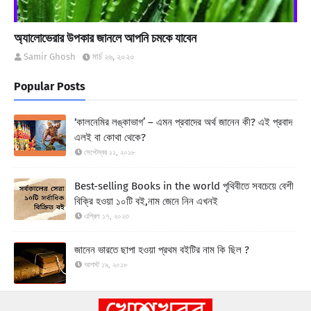
অ্যালোভেরার উপকার জানলে আপনি চমকে যাবেন
Samir Ghosh
মার্চ ২৬, ২০২০
Popular Posts
‘কালনেমির লঙ্কাভাগ’ – এমন প্রবাদের অর্থ জানেন কী? এই প্রবাদ
এলই বা কোথা থেকে?
সেপ্টেম্বর ১১, ২০১৮
Best-selling Books in the world পৃথিবীতে সবচেয়ে বেশী
বিক্রি হওয়া ১০টি বই,নাম জেনে নিন এখনই
এপ্রিল ১৭, ২০২৩
জানেন ভারতে ছাপা হওয়া প্রথম বইটির নাম কি ছিল ?
আগস্ট ১৯, ২০১৮